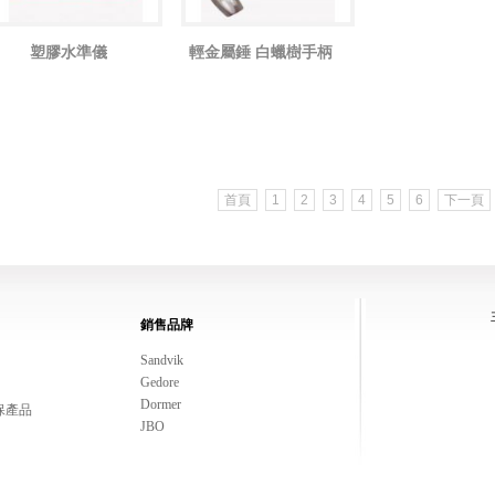
塑膠水準儀
輕金屬錘 白蠟樹手柄
首頁
1
2
3
4
5
6
下一頁
銷售品牌
Sandvik
Gedore
Dormer
保產品
JBO