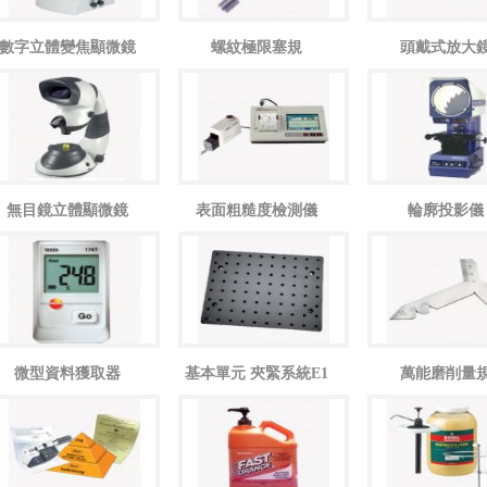
數字立體變焦顯微鏡
螺紋極限塞規
頭戴式放大
無目鏡立體顯微鏡
表面粗糙度檢測儀
輪廓投影儀
微型資料獲取器
基本單元 夾緊系統E1
萬能磨削量