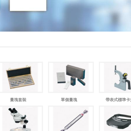
量塊套裝
單個量塊
帶表式標準卡