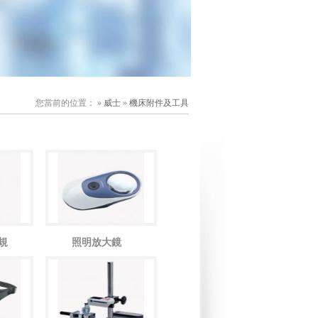
您當前的位置： »
威士
»
機床附件及工具
規
照明放大鏡