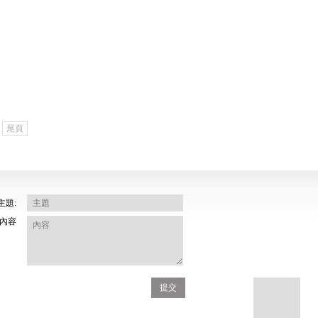
尾頁
主題:
內容
提交