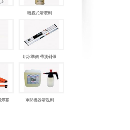
噴霧式清潔劑
鋁水準儀 帶測斜儀
顯示幕
車間機器清洗劑