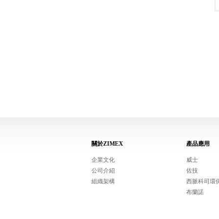
關於ZIMEX
產品應用
企業文化
威士
公司介紹
佐技
組織架構
西脈科司環
布蘭諾