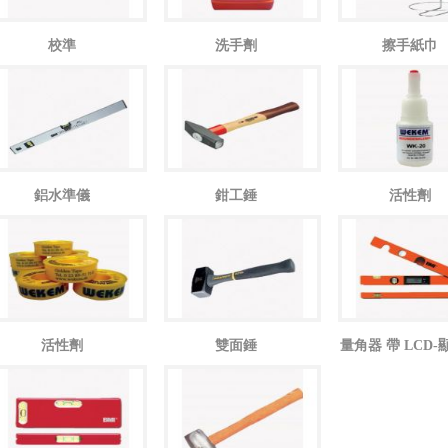
校準
洗手劑
擦手紙巾
鋁水準儀
鉗工錘
活性劑
活性劑
雙面錘
量角器 帶 LCD-