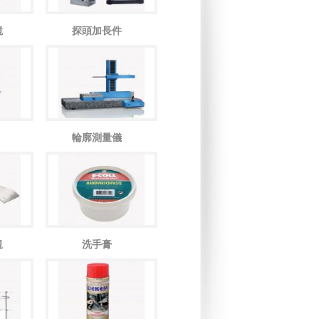
鏡
探頭加長件
輪廓測量儀
規
洗手膏