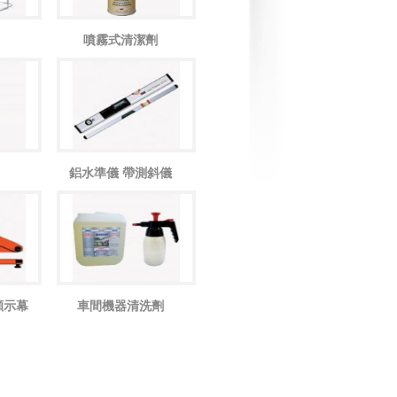
噴霧式清潔劑
鋁水準儀 帶測斜儀
顯示幕
車間機器清洗劑