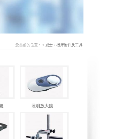
您當前的位置： »
威士
»
機床附件及工具
規
照明放大鏡