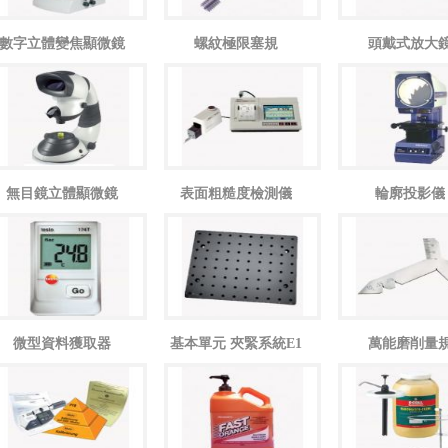
數字立體變焦顯微鏡
螺紋極限塞規
頭戴式放大
無目鏡立體顯微鏡
表面粗糙度檢測儀
輪廓投影儀
微型資料獲取器
基本單元 夾緊系統E1
萬能磨削量