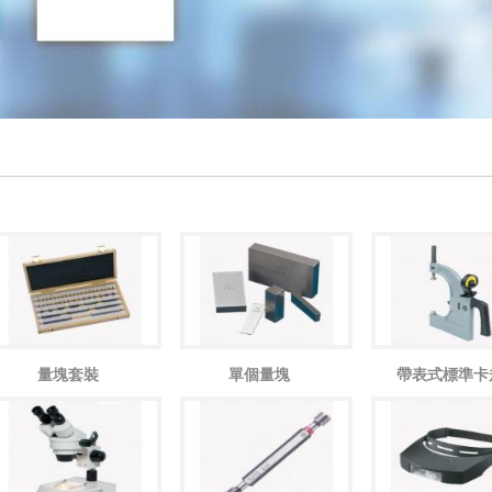
量塊套裝
單個量塊
帶表式標準卡