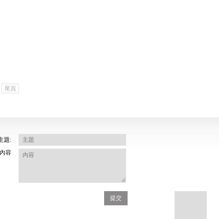
尾頁
主題:
內容
提交