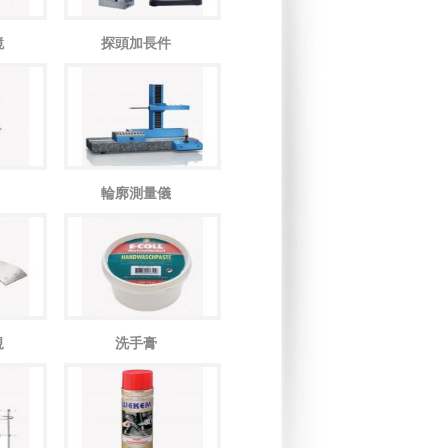
鏡
探頭加長件
輪廓測量儀
規
洗手膏