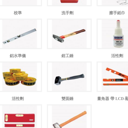
校準
洗手劑
擦手紙巾
鋁水準儀
鉗工錘
活性劑
活性劑
雙面錘
量角器 帶 LCD-