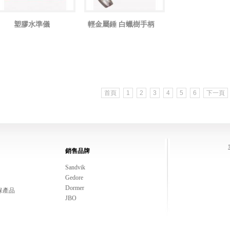
塑膠水準儀
輕金屬錘 白蠟樹手柄
首頁
1
2
3
4
5
6
下一頁
銷售品牌
Sandvik
Gedore
Dormer
保產品
JBO