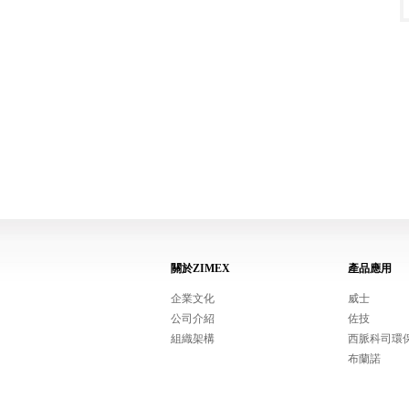
關於ZIMEX
產品應用
企業文化
威士
公司介紹
佐技
組織架構
西脈科司環
布蘭諾