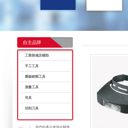
自主品牌
工業裝備及輔助
手工工具
磨鋸銼類工具
測量工具
夾具
切削刀具
我們的產品應用在醫學、