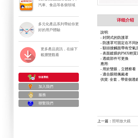
汽車、食品等各個領域
详细介绍
多元化產品系列帶給你更
好的用戶體驗
說明:
- 封閉式的防護罩
- 防護罩可固定在不同
- 額頭接觸面帶有空氣
更多產品資訊，在線下
- 表面鍍膜的PMX輕質
載瀏覽觀看
- 透鏡部件可更換
應用:
- 用於雙眼，立體察看
- 適合眼睛佩戴者
快速導航
供貨: 全套，帶壹個透
加入我們
服務
聯繫我們
上一篇：
照明放大鏡