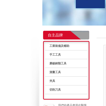
自主品牌
工業裝備及輔助
手工工具
磨鋸銼類工具
測量工具
夾具
切削刀具
我們的產品應用在醫學、