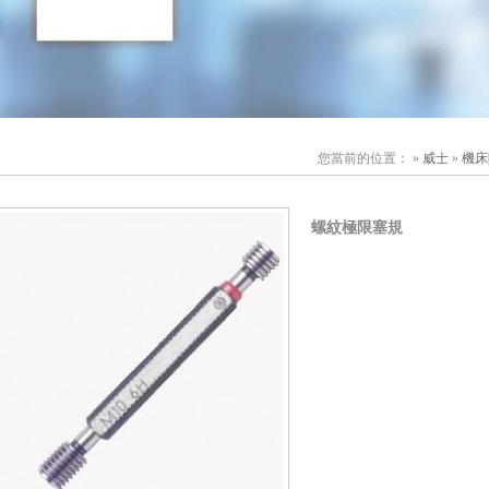
您當前的位置： »
威士
»
機床
螺紋極限塞規