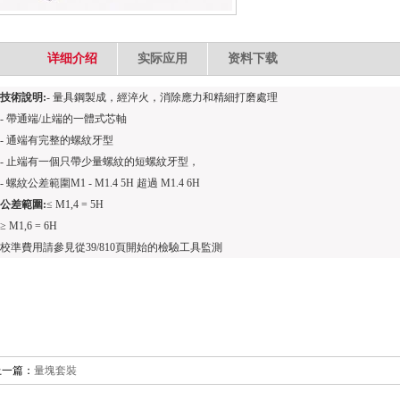
详细介绍
实际应用
资料下载
技術說明
:
-
量具鋼製成，經淬火，消除應力和精細打磨處理
-
帶通端
/
止端的一體式芯軸
-
通端有完整的螺紋牙型
-
止端有一個只帶少量螺紋的短螺紋牙型，
-
螺紋公差範圍
M1 - M1.4 5H
超過
M1.4 6H
公差範圍
:
≤ M1,4 = 5H
≥ M1,6 = 6H
校準費用請參見從
39/810
頁開始的檢驗工具監測
上一篇：
量塊套裝