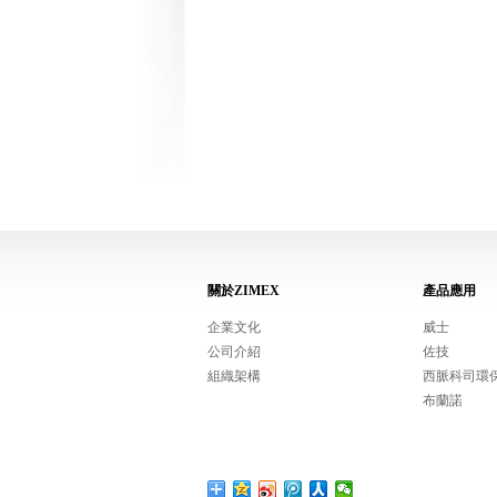
關於ZIMEX
產品應用
企業文化
威士
公司介紹
佐技
組織架構
西脈科司環
布蘭諾