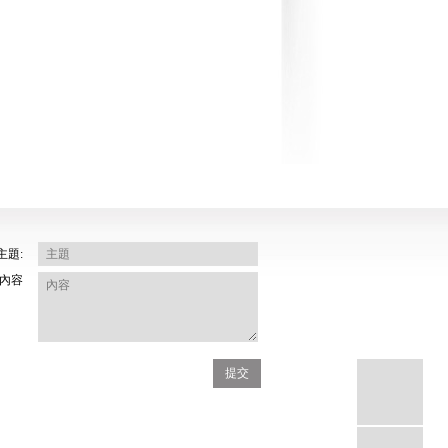
主題:
內容
提交