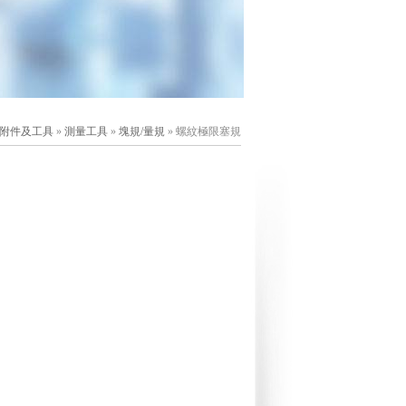
附件及工具
»
測量工具
»
塊規/量規
» 螺紋極限塞規