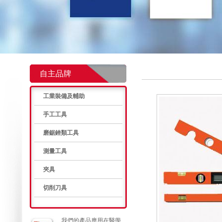
自主品牌
工業裝備及輔助
手工工具
磨鋸銼類工具
測量工具
夾具
切削刀具
我們的產品應用在醫學、