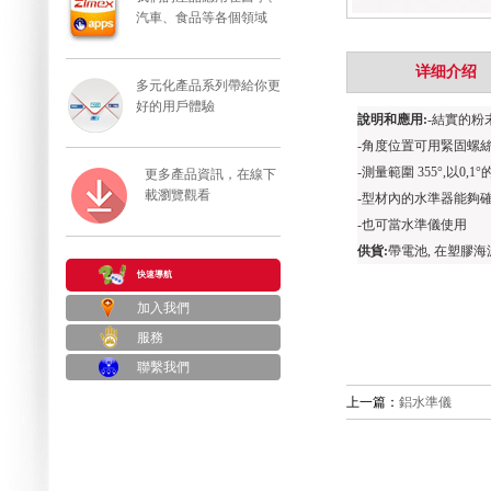
汽車、食品等各個領域
详细介绍
多元化產品系列帶給你更
好的用戶體驗
說明和應用
:
-
結實的粉
-
角度位置可用緊固螺
-
測量範圍
355°,
以
0,1°
更多產品資訊，在線下
載瀏覽觀看
-
型材內的水準器能夠
-
也可當水準儀使用
供貨
:
帶電池
,
在塑膠海
快速導航
加入我們
服務
聯繫我們
上一篇：
鋁水準儀