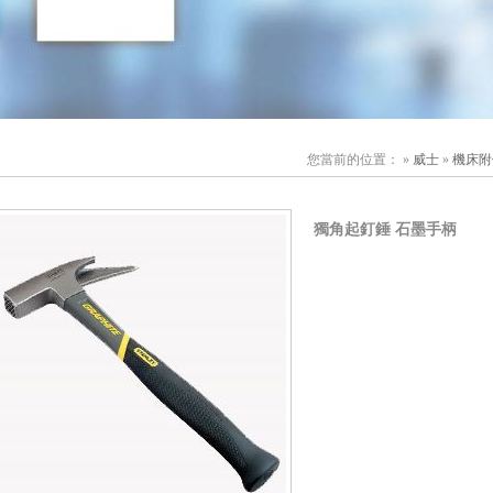
您當前的位置： »
威士
»
機床附
獨角起釘錘 石墨手柄