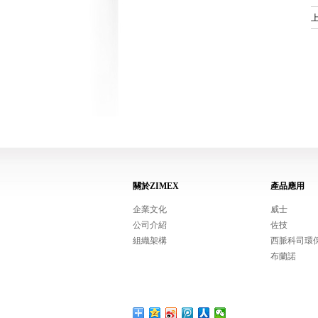
關於ZIMEX
產品應用
企業文化
威士
公司介紹
佐技
組織架構
西脈科司環
布蘭諾