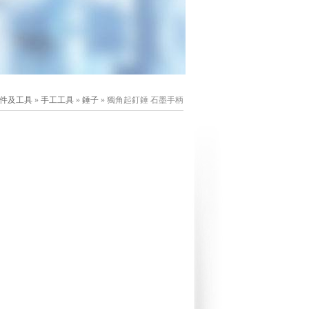
件及工具
»
手工工具
»
錘子
» 獨角起釘錘 石墨手柄