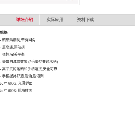
详细介绍
实际应用
资料下载
規格
:
-
頭部鑄鋼制
,
帶有圓角
-
無崩邊
,
無破損
-
很輕
,
完美平衡
-
優異的減震效果
(5
倍優於普通木柄
)
-
高品質的錘頭和手柄連接
,
安全可靠
-
手柄握持舒適
,
耐油
,
耐溶劑
尺寸
600G:
光滑錘面
尺寸
600R:
粗糙錘面