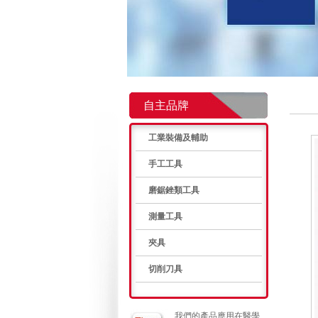
自主品牌
工業裝備及輔助
手工工具
磨鋸銼類工具
測量工具
夾具
切削刀具
我們的產品應用在醫學、