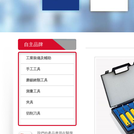
自主品牌
工業裝備及輔助
手工工具
磨鋸銼類工具
測量工具
夾具
切削刀具
我們的產品應用在醫學、