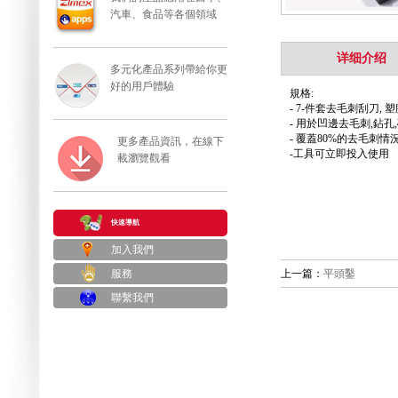
汽車、食品等各個領域
详细介绍
多元化產品系列帶給你更
好的用戶體驗
規格:
- 7-件套去毛刺刮刀,
- 用於凹邊去毛刺,鉆
- 覆蓋80%的去毛刺情
更多產品資訊，在線下
-工具可立即投入使用
載瀏覽觀看
快速導航
加入我們
服務
上一篇：
平頭鑿
聯繫我們