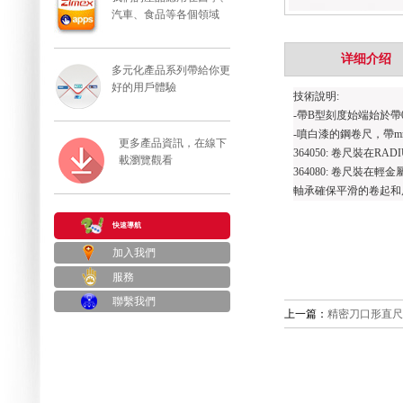
汽車、食品等各個領域
详细介绍
多元化產品系列帶給你更
好的用戶體驗
技術說明
:
-
帶
B
型刻度始端始於帶
-
噴白漆的鋼卷尺，帶
更多產品資訊，在線下
364050:
卷尺裝在
RADI
載瀏覽觀看
364080:
卷尺裝在輕金
軸承確保平滑的卷起和
快速導航
加入我們
服務
聯繫我們
上一篇：
精密刀口形直尺