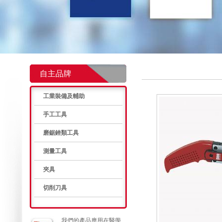
自主品牌
工業裝備及輔助
手工工具
磨鋸銼類工具
測量工具
夾具
切削刀具
我們的產品應用在醫學、