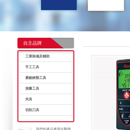
自主品牌
工業裝備及輔助
手工工具
磨鋸銼類工具
測量工具
夾具
切削刀具
我們的產品應用在醫學、