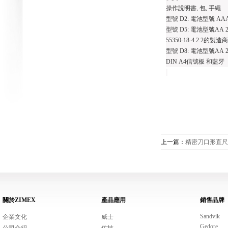
操作說明書
,
包
,
手繩
型號
D2:
電池型號
AAA
型號
D5:
電池型號
AA 2
55350-18-4.2.2
的製造商
型號
D8:
電池型號
AA 2
DIN A4
信號板 和藍牙
上一篇：
精密刀口形直尺
關於ZIMEX
產品應用
銷售品牌
Sandvik
企業文化
威士
Gedore