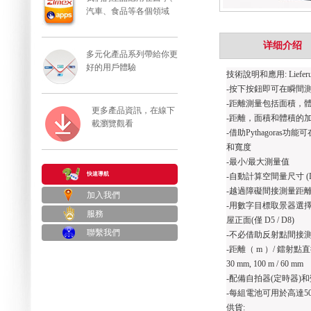
汽車、食品等各個領域
详细介绍
多元化產品系列帶給你更
好的用戶體驗
技術說明和應用
: Liefer
-
按下按鈕即可在瞬間
-
距離測量包括面積，
更多產品資訊，在線下
-
距離，面積和體積的
載瀏覽觀看
-
借助
Pythagoras
功能可
和寬度
-
最小
/
最大測量值
快速導航
-
自動計算空間量尺寸
(
-
越過障礙間接測量距
加入我們
-
用數字目標取景器選
服務
屋正面
(
僅
D5 / D8)
聯繫我們
-
不必借助反射點間接
-
距離（
m
）
/
鐳射點
30 mm, 100 m / 60 mm
-
配備自拍器
(
定時器
)
和
-
每組電池可用於高達
5
供貨
: