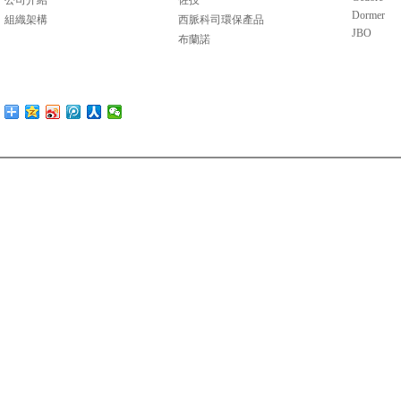
公司介紹
佐技
Dormer
組織架構
西脈科司環保產品
JBO
布蘭諾