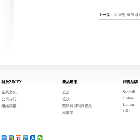
上一篇：
冷凍劑- 軟管系
關於ZIMEX
產品應用
銷售品牌
Sandvik
企業文化
威士
Gedore
公司介紹
佐技
Dormer
組織架構
西脈科司環保產品
JBO
布蘭諾