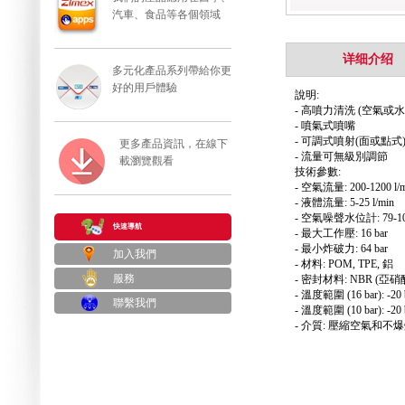
汽車、食品等各個領域
详细介绍
多元化產品系列帶給你更
好的用戶體驗
說明:
- 高噴力清洗 (空氣或水
- 噴氣式噴嘴
- 可調式噴射(面或點式
更多產品資訊，在線下
- 流量可無級別調節
載瀏覽觀看
技術參數:
- 空氣流量: 200-1200 l/m
- 液體流量: 5-25 l/min
- 空氣噪聲水位計: 79-10
快速導航
- 最大工作壓: 16 bar
- 最小炸破力: 64 bar
加入我們
- 材料: POM, TPE, 鋁
服務
- 密封材料: NBR (亞硝
- 溫度範圍 (16 bar): -20 
聯繫我們
- 溫度範圍 (10 bar): -20 
- 介質: 壓縮空氣和不