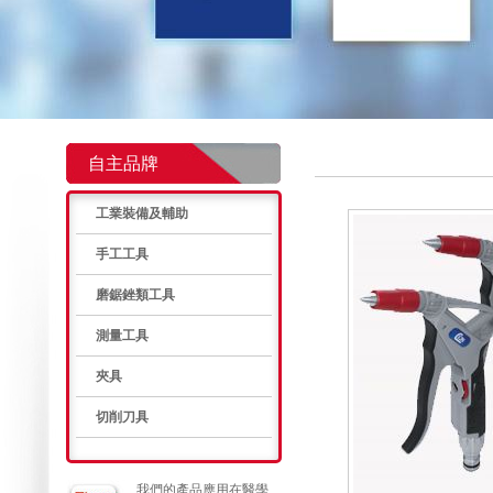
自主品牌
工業裝備及輔助
手工工具
磨鋸銼類工具
測量工具
夾具
切削刀具
我們的產品應用在醫學、