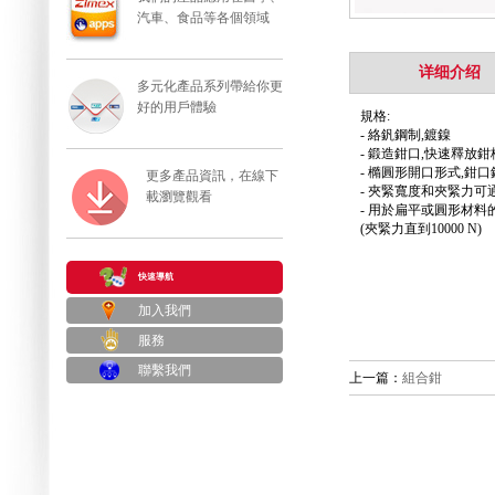
汽車、食品等各個領域
详细介绍
多元化產品系列帶給你更
好的用戶體驗
規格:
- 絡釩鋼制,鍍鎳
- 鍛造鉗口,快速釋放
- 橢圓形開口形式,鉗
更多產品資訊，在線下
- 夾緊寬度和夾緊力
載瀏覽觀看
- 用於扁平或圓形材料
(夾緊力直到10000 N)
快速導航
加入我們
服務
聯繫我們
上一篇：
組合鉗