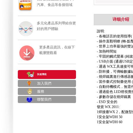
汽車、食品等各個領域
详细介绍
多元化產品系列帶給你更
好的用戶體驗
說明:
- 各種語言的使用指導
- 操作直觀明瞭 (轉-點
- 世界上功率最強的雙波段
更多產品資訊，在線下
- 加熱時間短
載瀏覽觀看
- 牢固的觸式螢幕 (純
- USB介面 (通過US
- 通過 WX工具連接
- 防幹擾，可傳輸數據
快速導航
- 燒焊鐵裏進行傳感
- 當作臺式控制臺使用
加入我們
- 自動待機模式，無需
服務
- 通過藍色 LED燈視
- 參數存儲在燒焊鐵裏
聯繫我們
- ESD 安全的
發貨 WX 2011:
1焊接臺WX 2，配微型焊鐵W
1安全架WDH 50
1安全架WDH 60