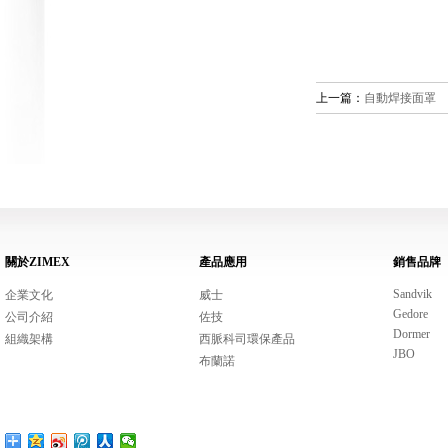
上一篇：
自動焊接面罩
關於ZIMEX
產品應用
銷售品牌
Sandvik
企業文化
威士
Gedore
公司介紹
佐技
Dormer
組織架構
西脈科司環保產品
JBO
布蘭諾