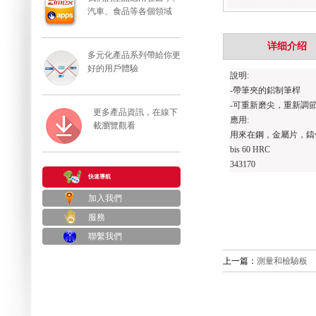
汽車、食品等各個領域
详细介绍
多元化產品系列帶給你更
好的用戶體驗
說明
:
-
帶筆夾的鋁制筆桿
-
可重新磨尖，重新調
更多產品資訊，在線下
應用
:
載瀏覽觀看
用來在鋼，金屬片，鑄
bis 60 HRC
343170
快速導航
加入我們
服務
聯繫我們
上一篇：
測量和檢驗板