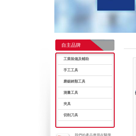
自主品牌
工業裝備及輔助
手工工具
磨鋸銼類工具
測量工具
夾具
切削刀具
我們的產品應用在醫學、