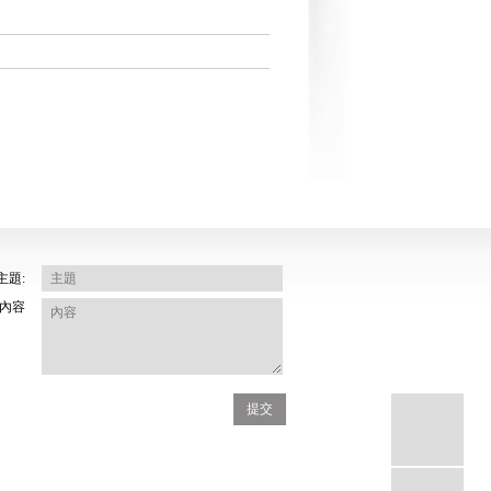
主題:
內容
提交