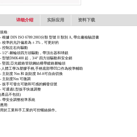
详细介绍
实际应用
资料下载
規格:
- 根據 DIN ISO 6789:2003分類 型號 II 類別 A, 帶出廠檢驗證書
- 校準的允許偏差為 ± 3%，可更好的
- 控制左右向驅動
- 1/2“-棘輪頭四方頭驅動，帶頂出器和球鎖
- 型號DMK400 起，3/4“ 四方頭驅動和安全銷
- 堅固,亞光鍍鉻管狀鋼結構帶鍍鉻棘輪頭
-人體工學2k塑膠手柄,手柄底部帶凹口作為校準輔助
- 主刻度 Nm 和 副刻度 lbf-ft可自由切換
- 主刻度Nm 可微調
- 扳手可發出可聽和可感的觸發信號
- 可通過L型扳手快速調整
(產品不包括)
- 帶安全調整校準系統
應用:
用於工業和手工業的可控螺絲操作。