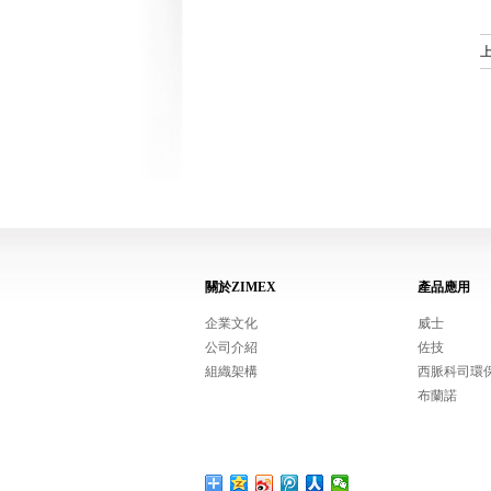
關於ZIMEX
產品應用
企業文化
威士
公司介紹
佐技
組織架構
西脈科司環
布蘭諾