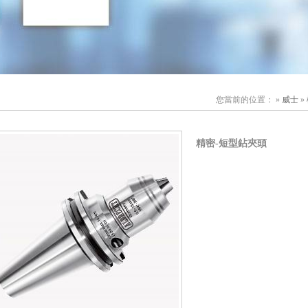
您當前的位置： »
威士
»
精密-短型鉆夾頭