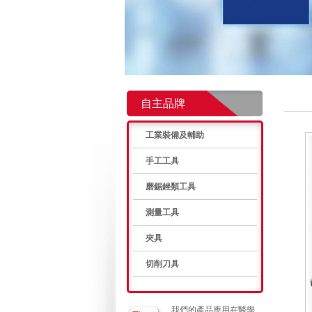
自主品牌
工業裝備及輔助
手工工具
磨鋸銼類工具
測量工具
夾具
切削刀具
我們的產品應用在醫學、