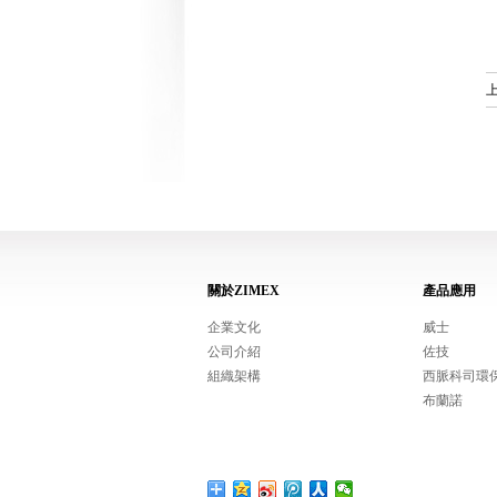
關於ZIMEX
產品應用
企業文化
威士
公司介紹
佐技
組織架構
西脈科司環
布蘭諾