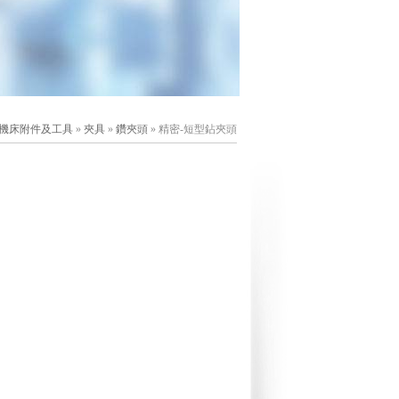
機床附件及工具
»
夾具
»
鑽夾頭
» 精密-短型鉆夾頭