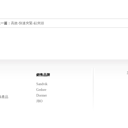
上一篇：
高效-快速夾緊-鉆夾頭
銷售品牌
Sandvik
Gedore
Dormer
保產品
JBO