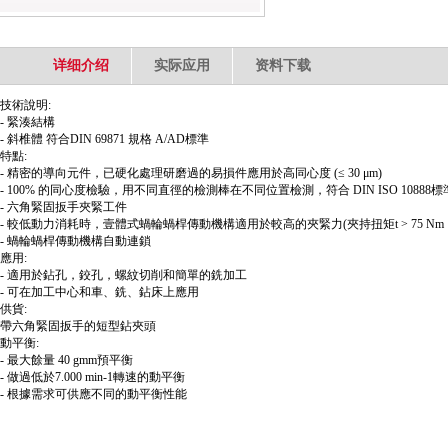
详细介绍
实际应用
资料下载
技術說明:
- 緊湊結構
- 斜椎體 符合DIN 69871 規格 A/AD標準
特點:
- 精密的導向元件，已硬化處理研磨過的易損件應用於高同心度 (≤ 30 μm)
- 100% 的同心度檢驗，用不同直徑的檢測棒在不同位置檢測，符合 DIN ISO 10888標
- 六角緊固扳手夾緊工件
- 較低動力消耗時，壹體式蝸輪蝸桿傳動機構適用於較高的夾緊力(夾持扭矩t > 75 Nm ，
- 蝸輪蝸桿傳動機構自動連鎖
應用:
- 適用於鉆孔，鉸孔，螺紋切削和簡單的銑加工
- 可在加工中心和車、銑、鉆床上應用
供貨:
帶六角緊固扳手的短型鉆夾頭
動平衡:
- 最大餘量 40 gmm預平衡
- 做過低於7.000 min-1轉速的動平衡
- 根據需求可供應不同的動平衡性能