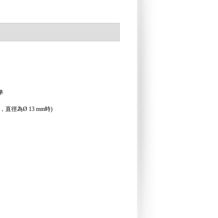
準
直徑為Ø 13 mm時)