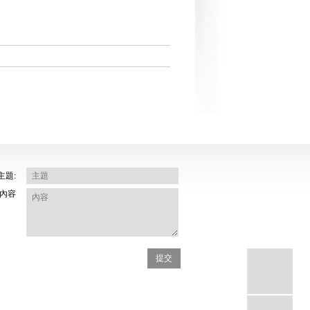
主題:
內容
提交